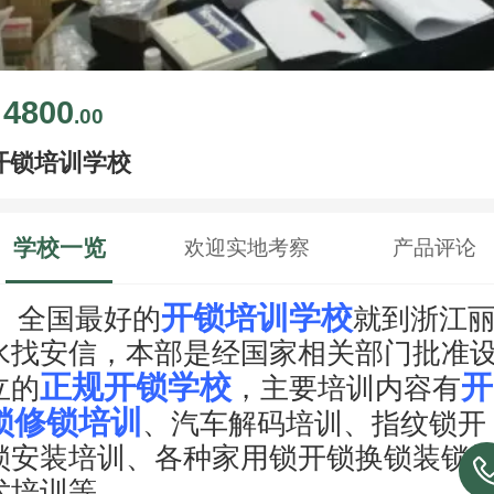
4800
￥
.00
开锁培训学校
学校一览
欢迎实地考察
产品评论
开锁培训学校
全国最好的
就到浙江
水找安信，本部是经国家相关部门批准
正规开锁学校
开
立的
，主要培训内容有
锁修锁培训
、汽车解码培训、指纹锁开
锁安装培训、各种家用锁开锁换锁装锁
术培训等