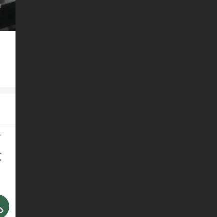
丽
设
技